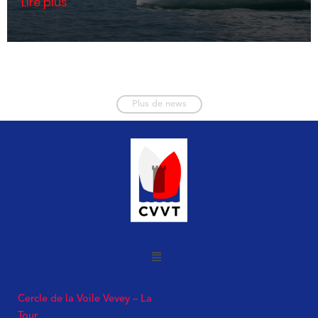
Lire plus
Plus de news
Cercle de la Voile Vevey – La
Tour